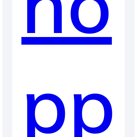
ho
pp