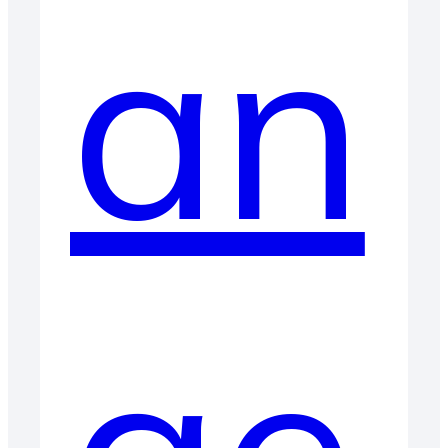
an
ge